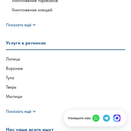
Уничтожение тараканов
Уничтожение клещей
expand_more
Показать ещё
Услуги в регионах
Липецк
Воронеж
Тула
Тверь
Мытищи
expand_more
Показать ещё
Напишите нам
Нас чаще всего ищут