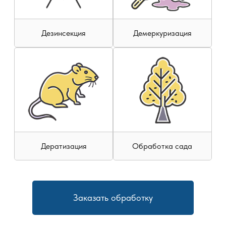
разлива ртути и других химических веществ.
Наши
сотрудники используют профессиональное
Дезинсекция
Демеркуризация
оборудование
и сертифицированные химические
средства, безопасные для людей и животных. Мы
проводим работы как в небольших квартирах, так и на
крупных объектах, таких как склады и производственные
помещения.
Этапы проведения дезодорации
Проведение дезодорации — это многоэтапный процесс,
который гарантирует полное устранение источника
Дератизация
Обработка сада
запаха и восстановление чистого воздуха:
Диагностика
— на первом этапе наши специалисты
осматривают помещение и находят источник
Заказать обработку
запаха. Это может быть место разложения
органики, последствия пожара, гнездо грызунов или
неисправности вентиляции.