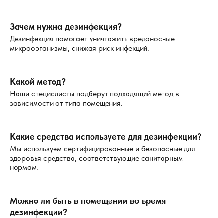
Преимущества работы с нами
Зачем нужна дезинфекция?
Круглосуточная работа
— наши специалисты
Дезинфекция помогает уничтожить вредоносные
готовы выехать на объект в любое время дня и
микроорганизмы, снижая риск инфекций.
ночи. Вы можете позвонить нам в любой момент, и
мы оперативно примем заявку.
Безопасность и профессионализм
— все работы
Какой метод?
проводятся с соблюдением строгих санитарных
Наши специалисты подберут подходящий метод в
норм и с применением сертифицированных средств.
зависимости от типа помещения.
Гарантия результата
— мы даём гарантию на
полное устранение запахов. Если запахи остались
Какие средства используете для дезинфекции?
после первой обработки, мы повторно проведём
работу.
Мы используем сертифицированные и безопасные для
здоровья средства, соответствующие санитарным
Акции и скидки
— для постоянных клиентов и
нормам.
крупных заказов мы предлагаем выгодные условия
сотрудничества.
Полная конфиденциальность
— ваши
Можно ли быть в помещении во время
персональные данные надёжно защищены нашей
дезинфекции?