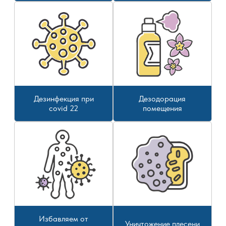
Дезинфекция при
Дезодорация
covid 22
помещения
Избавляем от
Уничтожение плесени