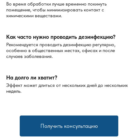
политикой конфиденциальности.
Во время обработки лучше временно покинуть
помещение, чтобы минимизировать контакт с
Специализация в различных сферах
химическими веществами.
Мы работаем как с частными клиентами, так и с
организациями. Дезодорация может быть необходима в
Как часто нужно проводить дезинфекцию?
разных ситуациях:
Рекомендуется проводить дезинфекцию регулярно,
особенно в общественных местах, офисах и после
Квартира или частный дом
— устранение запахов
случаев заболевания.
домашних животных, пищевых отходов, последствий
пожара или химических веществ.
Офисы и склады
— удаление запахов сырости,
На долго ли хватит?
плесени или последствия присутствия насекомых и
Эффект может длиться от нескольких дней до нескольких
недель.
грызунов.
Автомобили
— удаление стойких запахов дыма,
гари, продуктов питания или химикатов.
Промышленные объекты и производства
—
удаление специфических запахов, связанных с
Получить консультацию
производственными процессами.