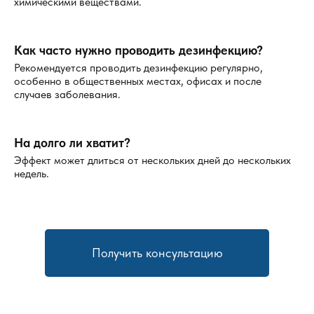
Следите за качественной вентиляцией в помещениях
химическими веществами.
с повышенной влажностью. В случае необходимости
установите вытяжные вентиляторы в ванной и на
Как часто нужно проводить дезинфекцию?
кухне.
Рекомендуется проводить дезинфекцию регулярно,
Используйте влагопоглотители или осушители
особенно в общественных местах, офисах и после
воздуха в помещениях с повышенной влажностью.
случаев заболевания.
Преимущества обращения к профессионалам
На долго ли хватит?
Если грибковое поражение обширное, и самостоятельная
Эффект может длиться от нескольких дней до нескольких
дезинфекция не дает результата, лучше обратиться к
недель.
профессиональной компании. Это имеет несколько
преимуществ:
Качество работы
. Наши дезинфекторы используют
современное оборудование и проверенные
Получить консультацию
средства, что обеспечивает эффективное
устранение грибка.
Скорость
. Специалисты нашей компании могут
провести все работы в течение нескольких часов,