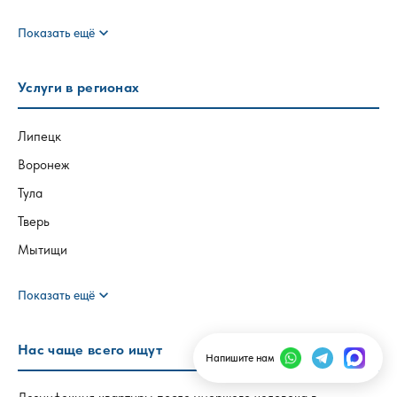
expand_more
Показать ещё
Услуги в регионах
Липецк
Воронеж
Тула
Тверь
Мытищи
expand_more
Показать ещё
Нас чаще всего ищут
Напишите нам