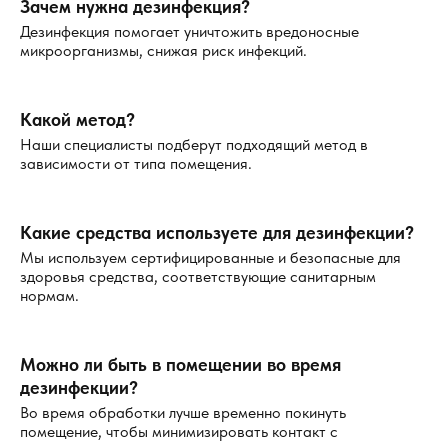
Зачем нужна дезинфекция?
влажностью — углам, стыкам, полу и стенам в
Дезинфекция помогает уничтожить вредоносные
ванной комнате, кухне или подвале.
микроорганизмы, снижая риск инфекций.
Используйте комбинацию методов для
максимального эффекта. Обработайте поверхности
дезинфицирующими средствами.
Какой метод?
После обработки важно обеспечить хорошую
Наши специалисты подберут подходящий метод в
циркуляцию воздуха, чтобы предотвратить
зависимости от типа помещения.
появление новых очагов инфекции. Рекомендуем
регулярно проверять уровень влажности в
помещении.
Какие средства используете для дезинфекции?
Мы используем сертифицированные и безопасные для
Предотвращение повторного заражения
здоровья средства, соответствующие санитарным
нормам.
Предотвратить повторное появление грибка можно с
помощью регулярного ухода за помещением и контроля
влажности. Вот несколько рекомендаций:
Можно ли быть в помещении во время
дезинфекции?
Постоянно очищайте поверхности от пыли и грязи,
Во время обработки лучше временно покинуть
используйте антибактериальные моющие средства.
помещение, чтобы минимизировать контакт с