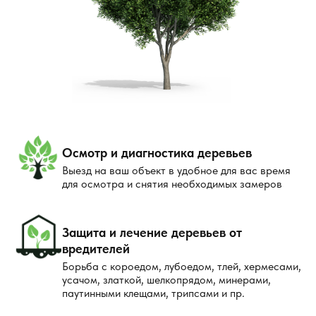
индивидуальный план, включающий несколько
этапов работ.
Гарантия безопасности
. Вся работа выполняется в
соответствии с санитарно-эпидемиологическими
нормами, что гарантирует безопасность для вашего
здоровья. После обработки сотрудники компании
предоставят рекомендации по дальнейшему уходу
за участком или помещением для предотвращения
повторного появления клещей.
Осмотр и диагностика деревьев
Как проводится обработка?
Выезд на ваш объект в удобное для вас время
для осмотра и снятия необходимых замеров
Первым этапом является осмотр территории для
выявления мест скопления клещей. Это помогает
Защита и лечение деревьев от
определить наиболее эффективные средства и
вредителей
методы обработки.
Борьба с короедом, лубоедом, тлей, хермесами,
В зависимости от степени заражения и
усачом, златкой, шелкопрядом, минерами,
особенностей территории, наши специалисты
паутинными клещами, трипсами и пр.
подберут оптимальный метод борьбы: химическая