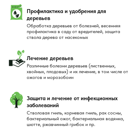
обработка, фумигация или профилактические меры.
Работы проводятся в течение нескольких часов.
Профилактика и удобрения для
После обработки территорию следует оставить на
деревьев
некоторое время для достижения максимального
Обработка деревьев от болезней, весенняя
эффекта. Важно обеспечить отсутствие людей и
профилактика в саду от вредителей, защита
ствола дерева от насекомых
домашних животных на обработанных участках до
полного высыхания средств.
Мы контролируем результат обработки и
Лечение деревьев
предоставляем рекомендации по дальнейшим
Различные болезни деревьев (лиственных,
мерам защиты. В случае необходимости проводится
хвойных, плодовых) и их лечение, в том числе от
повторная обработка.
ожогов и морозобоин
Профилактика появления клещей
Защита и лечение от инфекционных
Для предотвращения повторного появления клещей
заболеваний
важно проводить регулярные профилактические
Стволовая гниль, корневая гниль, рак сосны,
мероприятия. Рекомендуется поддерживать чистоту на
бактериальный ожог, бактериальная водянка,
участке, косить траву и обрабатывать места обитания
шютте, ржавчинный грибок и пр.
паразитов специальными средствами.