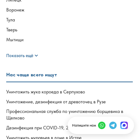
Воронеж
Тула
Тверь
Мытищи
expand_more
Показать ещё
Нас чаще всего ищут
Уничтожить жука короеда в Серпухово
Уничтожение, дезинфекция от древоточец в Рузе
Профессиональная служба по уничтожению борщевика в
Щелково
Напишите нам
Дезинфекция при COVID-19, 22 в Ступино
Уничтожить муравьев в доме в Истре