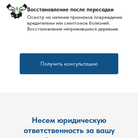
Как заказать услугу?
Восстановление после пересадки
Осмотр на наличие признаков повреждения
Заказать услугу уничтожения клещей можно на нашем
вредителями или симптомов болезней.
Восстановление неприжившихся деревьев.
сайте или по телефону. Мы предлагаем гибкие условия
сотрудничества, акции и специальные предложения для
постоянных клиентов. Не откладывайте заботу о своем
здоровье и безопасности! Наша компания гарантирует
качественную и безопасную обработку вашего участка от
Получить консультацию
клещей, что позволит вам наслаждаться отдыхом на
природе без риска заражения.
Несем юридическую
ответственность за вашу